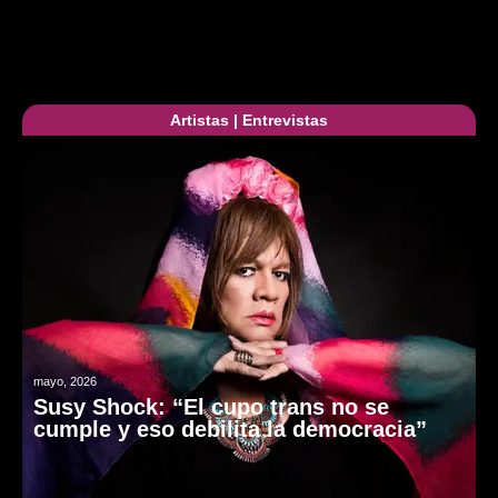
Artistas
|
Entrevistas
mayo, 2026
Susy Shock: “El cupo trans no se
cumple y eso debilita la democracia”