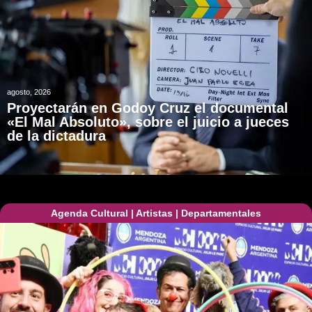
agosto, 2026
Proyectarán en Godoy Cruz el documental
«El Mal Absoluto», sobre el juicio a jueces
de la dictadura
Agenda Cultural
|
Artistas
|
Departamentales