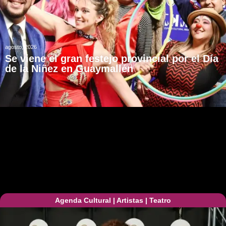
agosto, 2026
Se viene el gran festejo provincial por el Día
de la Niñez en Guaymallén
Agenda Cultural
|
Artistas
|
Teatro