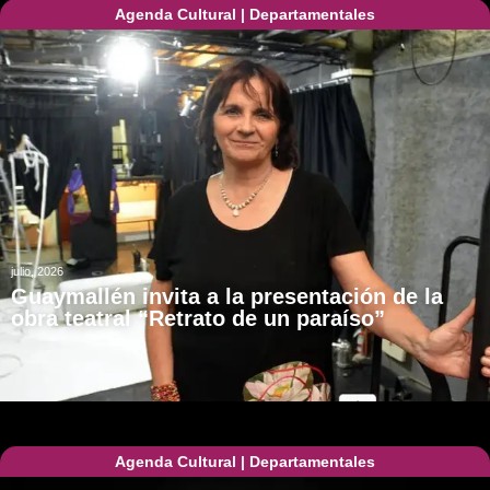
Agenda Cultural
|
Departamentales
julio, 2026
Guaymallén invita a la presentación de la
obra teatral “Retrato de un paraíso”
Agenda Cultural
|
Departamentales