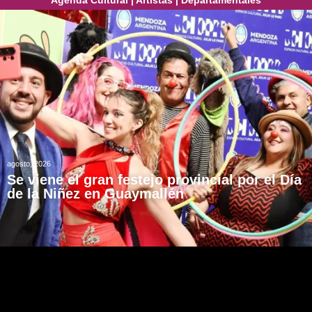
Agenda Cultural
|
Artistas
|
Departamentales
agosto, 2026
Se viene el gran festejo provincial por el Día
de la Niñez en Guaymallén