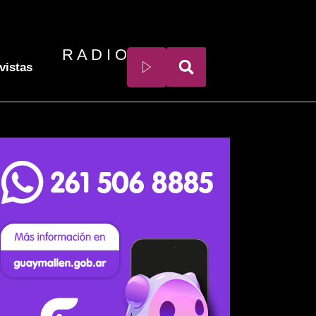
R A D I O
vistas