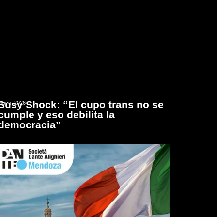
Susy Shock: “El cupo trans no se
mayo, 2026
cumple y eso debilita la
democracia”