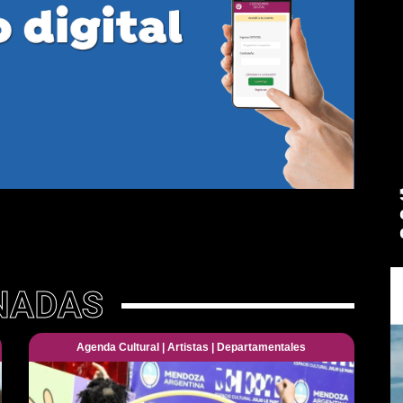
NADAS
Agenda Cultural
|
Artistas
|
Departamentales