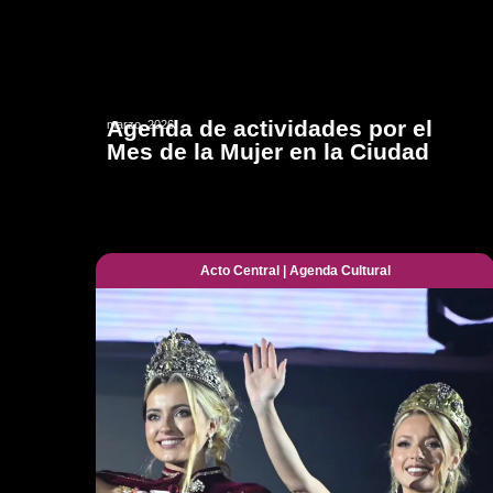
Agenda de actividades por el
marzo, 2026
Mes de la Mujer en la Ciudad
Acto Central
|
Agenda Cultural