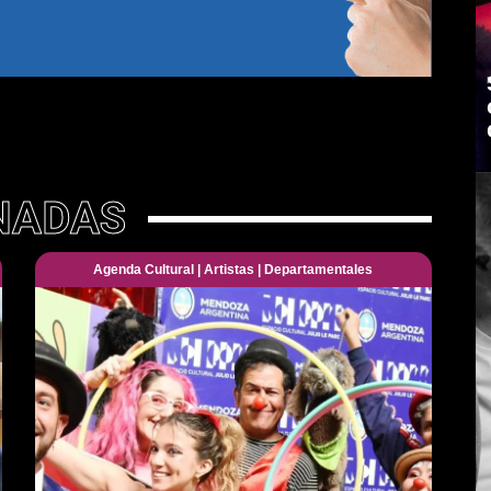
NADAS
Agenda Cultural
|
Artistas
|
Departamentales