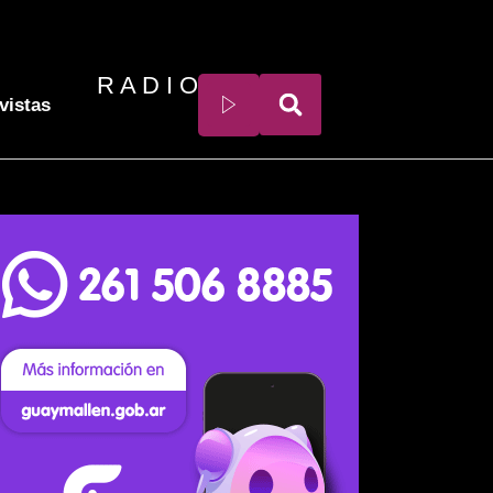
R A D I O
vistas