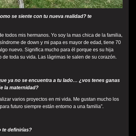
como se siente con tu nueva realidad? te
e todos mis hermanos. Yo soy la mas chica de la familia,
índrome de down y mi papa es mayor de edad, tiene 70
go nuevo. Significa mucho para él porque es su hija
 de toda su vida. Las lágrimas le salen de su corazón.
, que ya no se encuentra a tu lado… ¿vos tenes ganas
de la maternidad?
lizar varios proyectos en mi vida. Me gustan mucho los
para futuro siempre están entorno a una familia”.
te definirías?