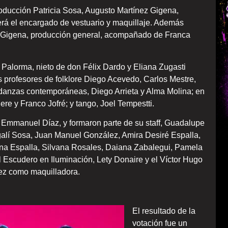
roducción Patricia Sosa, Augusto Martínez Gigena,
rá el encargado de vestuario y maquillaje. Además
os Gigena, producción general, acompañado de Franca
 Palorma, nieto de don Félix Dardo y Eliana Zugasti
 profesores de folklore Diego Acevedo, Carlos Mestre,
 danzas contemporáneas, Diego Arrieta y Alma Molina; en
re y Franco Jofré; y tango, Joel Tempestti.
e Emmanuel Díaz, y formaron parte de su staff, Guadalupe
alí Sosa, Juan Manuel González, Amira Desiré Espalla,
ina Espalla, Silvana Rosales, Daiana Zabalegui, Pamela
scudero en Iluminación, Lety Donaire y el Víctor Hugo
ez como maquilladora.
El resultado de la
votación fue un