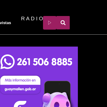
R A D I O
vistas