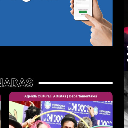
NADAS
Agenda Cultural
|
Artistas
|
Departamentales