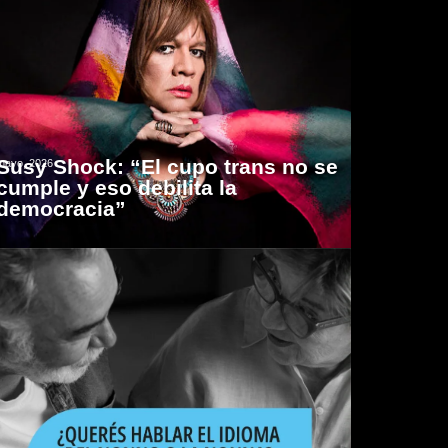
Susy Shock: “El cupo trans no se
mayo, 2026
cumple y eso debilita la
democracia”