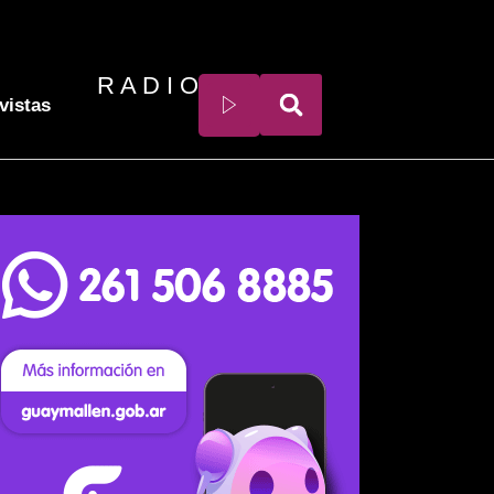
R A D I O
vistas