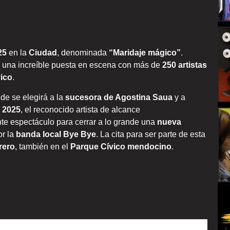
25
en la
Ciudad
, denominada
“Maridaje mágico”
.
de una increíble puesta en escena con más de
250 artistas
ico
.
de se elegirá a la
sucesora de Agostina Saua
y a
o
2025
, el reconocido artista de alcance
te espectáculo para cerrar a lo grande una
nueva
or la
banda local Bye Bye
. La cita para ser parte de esta
rero
, también en el
Parque Cívico mendocino
.