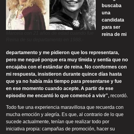
buscaba
una
candidata
para ser
Marcela con 21 años de edad cuando fue
reina de mi
Reina de su departamento en 1988.-
departamento y me pidieron que los representara,
pero me negué porque era muy tímida y sentía que no
encajaba con el estándar de reina. No conformes con
mi respuesta, insistieron durante quince días hasta
que ya no había más tiempo para presentarse y fue
en ese momento cuando acepte. A partir de ese
episodio me encantó lo que comencé a vivir”,
recordó.
Todo fue una experiencia maravillosa que recuerda con
mucha emoción y alegría. Es que, al contrario de lo que
sucede actualmente, tenían que realizar todo por
iniciativa propia: campañas de promoción, hacer su