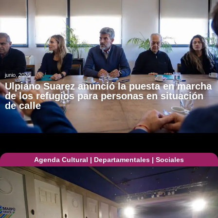
junio, 2026
Ulpiano Suarez anunció la puesta en marcha
de los refugios para personas en situación
de calle
Agenda Cultural
|
Departamentales
|
Sociales