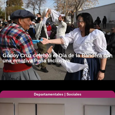
junio, 2026
Godoy Cruz celebró el Día de la Bandera con
una emotiva Peña Inclusiva
Departamentales
|
Sociales