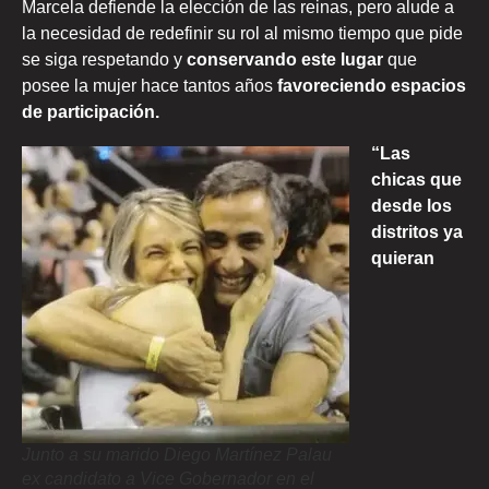
Marcela defiende la elección de las reinas, pero alude a
la necesidad de redefinir su rol al mismo tiempo que pide
se siga respetando y
conservando este lugar
que
posee la mujer hace tantos años
favoreciendo espacios
de participación.
“Las
chicas que
desde los
distritos ya
quieran
Junto a su marido Diego Martínez Palau
ex candidato a Vice Gobernador en el