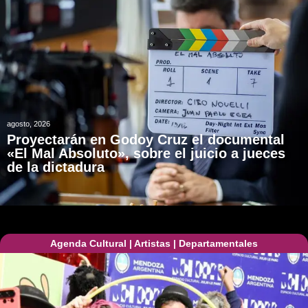
agosto, 2026
Proyectarán en Godoy Cruz el documental
«El Mal Absoluto», sobre el juicio a jueces
de la dictadura
Agenda Cultural
|
Artistas
|
Departamentales