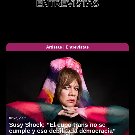
ENTREVISTAS
Artistas
|
Entrevistas
mayo, 2026
Susy Shock: “El cupo trans no se
cumple y eso debilita la democracia”