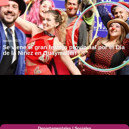
agosto, 2026
Se viene el gran festejo provincial por el Día
de la Niñez en Guaymallén
Departamentales
|
Sociales