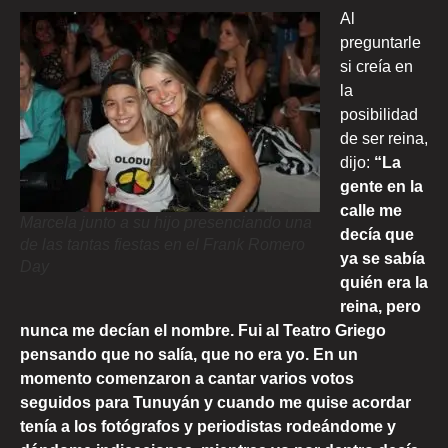
Al
preguntarle
si creía en
la
posibilidad
de ser reina,
dijo:
“La
gente en la
calle me
Marcela junto a su hijo presenciando una
decía que
de las tantas fiestas en el Frank Romero
ya se sabía
Day
quién era la
reina, pero
nunca me decían el nombre. Fui al Teatro Griego
pensando que no salía, que no era yo. En un
momento comenzaron a cantar varios votos
seguidos para Tunuyán y cuando me quise acordar
tenía a los fotógrafos y periodistas rodeándome y