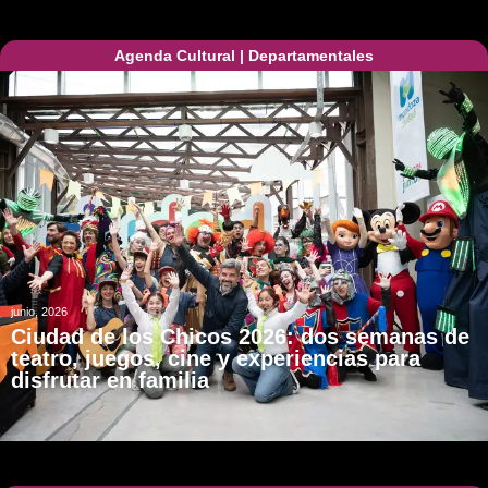
Agenda Cultural
|
Departamentales
junio, 2026
Ciudad de los Chicos 2026: dos semanas de
teatro, juegos, cine y experiencias para
disfrutar en familia