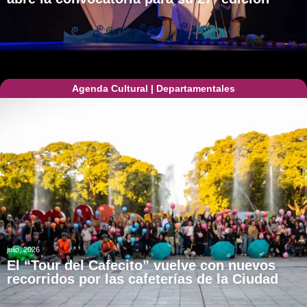
Agenda Cultural
|
Departamentales
julio, 2026
El “Tour del Cafecito” vuelve con nuevos
recorridos por las cafeterías de la Ciudad