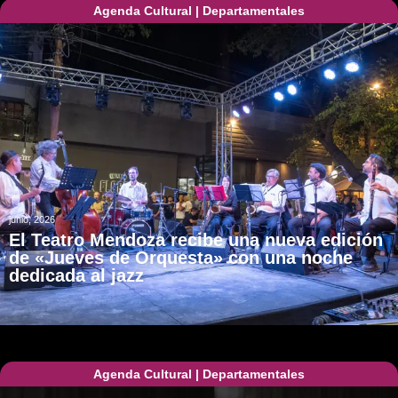
Agenda Cultural
|
Departamentales
junio, 2026
El Teatro Mendoza recibe una nueva edición
de «Jueves de Orquesta» con una noche
dedicada al jazz
Agenda Cultural
|
Departamentales