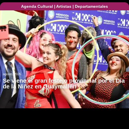
Agenda Cultural
|
Artistas
|
Departamentales
agosto, 2026
Se viene el gran festejo provincial por el Día
de la Niñez en Guaymallén