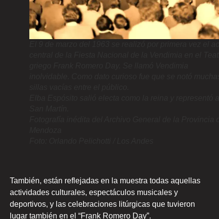
El 9 de marzo del 1963 se realizó por primera vez el ac
central de la Fiesta Nacional de la Vendimia en el Teat
griego Frank Romero Day. Se llamó Vendimia
inolvidable. Como dato curioso fue que se notó mucha
sillas vacías entre el público.
Elba Espósito salió electa como la reina y representó 
San Martín.
Fotografía inédita del Archivo General de la Provincia 
Mendoza
Foto: Orlando Pelichotti / Los Andes
También, están reflejadas en la muestra todas aquellas
actividades culturales, espectáculos musicales y
deportivos, y las celebraciones litúrgicas que tuvieron
lugar también en el “Frank Romero Day”.