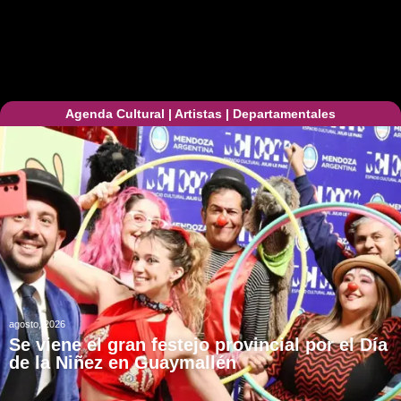
Agenda Cultural
|
Artistas
|
Departamentales
agosto, 2026
Se viene el gran festejo provincial por el Día
de la Niñez en Guaymallén