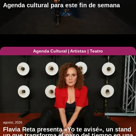
Agenda cultural para este fin de semana
Agenda Cultural
|
Artistas
|
Teatro
agosto, 2026
Flavia Reta presenta «Yo te avisé», un stand
up que transforma el paso del tiempo en una