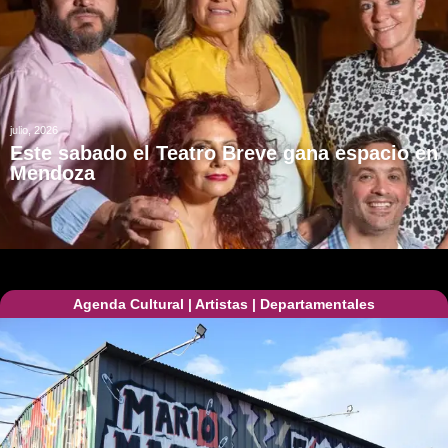
julio, 2026
Este sabado el Teatro Breve gana espacio en
Mendoza
Agenda Cultural
|
Artistas
|
Departamentales