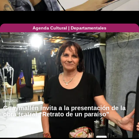
Agenda Cultural
|
Departamentales
julio, 2026
Guaymallén invita a la presentación de la
obra teatral “Retrato de un paraíso”