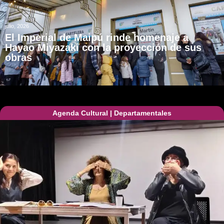
julio, 2026
El Imperial de Maipú rinde homenaje a
Hayao Miyazaki con la proyección de sus
obras
Agenda Cultural
|
Departamentales