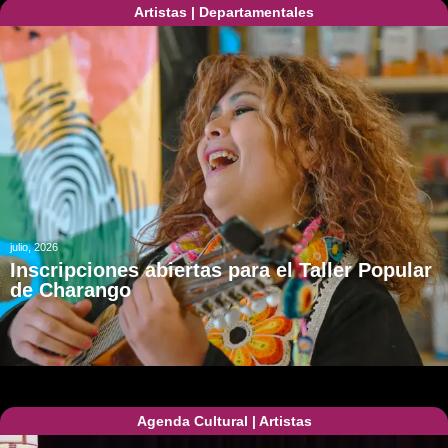
Artistas
|
Departamentales
julio, 2026
Inscripciones abiertas para el Taller Popular
de Charango
Agenda Cultural
|
Artistas