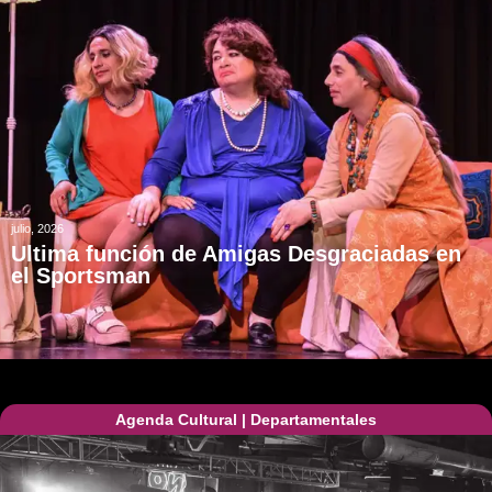
julio, 2026
Ultima función de Amigas Desgraciadas en
el Sportsman
Agenda Cultural
|
Departamentales